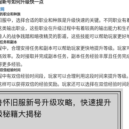
服新号如何升级快一点
官网
的职业和种族
旧服中，选择合适的职业和种族是升级快速的关键。不同职业有
这类输出职业，这些职业在升级过程中有着较高的输出能力和生
兽人的战争践踏和暗夜精灵的影遁，这些技能可以帮助玩家更好
任务和副本
程中，合理安排任务和副本可以帮助玩家更快地提升等级。玩家
高效率。及时接取并完成副本任务，副本任务经验丰厚且任务完
得更多经验。
双倍经验时间
服中有双倍经验时间段，玩家可以合理利用这段时间来提升等级
这样可以获得双倍的经验奖励。玩家还可以选择在双倍经验时间