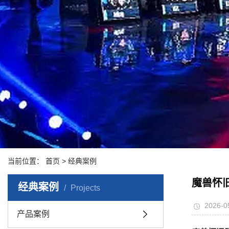
当前位置：
首页
> 经典案例
魔兽怀
经典案例
Projects
2026-0
产品案例