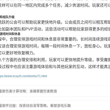
这样可以在同一地区内完成多个任务，减少奔波时间。玩家还可
。
和组队升级
活跃的公会可以帮助玩家更快地升级。公会成员之间可以相互帮
比如副本团队和PVP活动，这些活动可以帮助玩家获得更多的经
游戏时间和休息
程中，合理安排游戏时间和休息是非常重要的。长时间连续游戏
应该合理安排游戏时间，每隔一段时间休息一下，放松身心。玩
可以更好地恢复精力。
八个方面的合理安排和利用，玩家可以更快地提升等级，享受魔
级过程中也应该注重游戏体验和与其他玩家的互动，这样才能真
tps://www.scxyzh.com/works/71.html
魔兽伤害计算攻略：准确掌握伤害数值
魔兽怀旧服：探索经验清零策略，重塑游戏乐趣