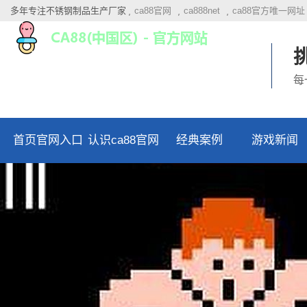
多年专注不锈钢制品生产厂家
ca88官网
ca888net
ca88官方唯一网址
每
首页官网入口
认识ca88官网
经典案例
游戏新闻