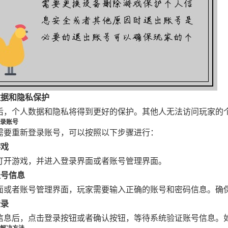
人数据和隐私保护
后，个人数据和隐私将得到更好的保护。其他人无法访问玩家的
登录账号
需要重新登录账号，可以按照以下步骤进行：
游戏
打开游戏，并进入登录界面或者账号管理界面。
账号信息
面或者账号管理界面，玩家需要输入正确的账号和密码信息。确
登录
信息后，点击登录按钮或者确认按钮，等待系统验证账号信息。