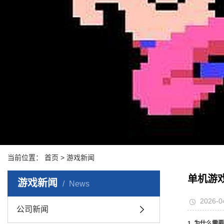
当前位置：
首页
> 游戏新闻
单机游
游戏新闻
News
2026-0
公司新闻
1. 为什么需