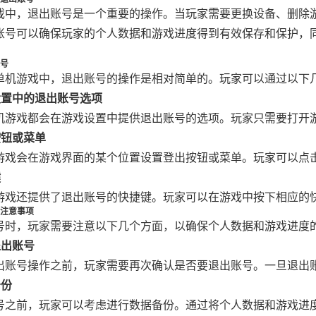
戏中，退出账号是一个重要的操作。当玩家需要更换设备、删除
账号可以确保玩家的个人数据和游戏进度得到有效保存和保护，
账号
单机游戏中，退出账号的操作是相对简单的。玩家可以通过以下
戏设置中的退出账号选项
机游戏都会在游戏设置中提供退出账号的选项。玩家只需要打开
出按钮或菜单
游戏会在游戏界面的某个位置设置登出按钮或菜单。玩家可以点
键
游戏还提供了退出账号的快捷键。玩家可以在游戏中按下相应的
的注意事项
号时，玩家需要注意以下几个方面，以确保个人数据和游戏进度
退出账号
出账号操作之前，玩家需要再次确认是否要退出账号。一旦退出
备份
号之前，玩家可以考虑进行数据备份。通过将个人数据和游戏进