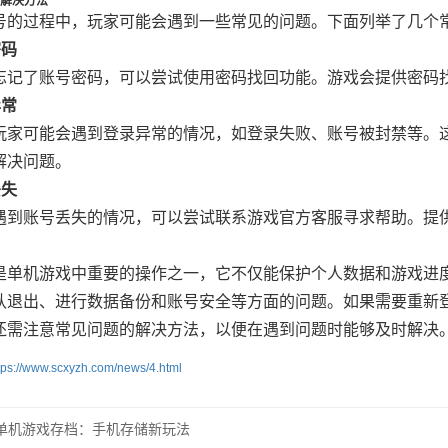
与解决方法
号的过程中，玩家可能会遇到一些常见的问题。下面列举了几个
密码
忘记了账号密码，可以尝试使用密码找回功能。游戏会提供密码
异常
玩家可能会遇到登录异常的情况，如登录失败、账号被封禁等。
解决问题。
丢失
遇到账号丢失的情况，可以尝试联系游戏官方客服寻求帮助。提
是单机游戏中重要的操作之一，它不仅能保护个人数据和游戏进
认退出、进行数据备份和账号安全等方面的问题。如果需要重新
还需注意常见问题的解决方法，以便在遇到问题时能够及时解决
tps://www.scxyzh.com/news/4.html
单机游戏存档：手机存储新玩法