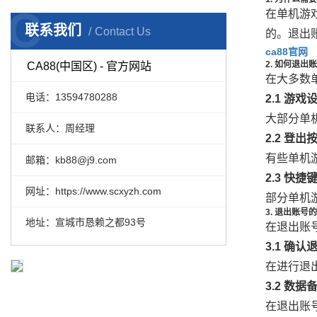
C
在单机游
联系我们
Contact Us
的。退出
ca88官网
2. 如何退出
CA88(中国区) - 官方网站
在大多数
电话：13594780288
2.1 游
大部分单
联系人：周经理
2.2 登
有些单机
邮箱：kb88@j9.com
2.3 快捷
网址：https://www.scxyzh.com
部分单机
3. 退出账号
地址：宣城市恳赖之都93号
在退出账
3.1 确认
在进行退
3.2 数据
在退出账