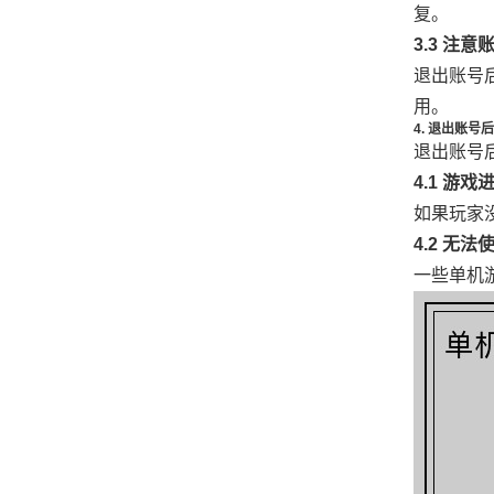
复。
3.3 注意
退出账号
用。
4. 退出账号
退出账号
4.1 游戏
如果玩家
4.2 无
一些单机